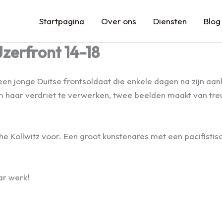
Startpagina
Over ons
Diensten
Blog
zerfront 14-18
en jonge Duitse frontsoldaat die enkele dagen na zijn aa
m haar verdriet te verwerken, twee beelden maakt van tre
he Kollwitz voor. Een groot kunstenares met een pacifistis
ar werk!