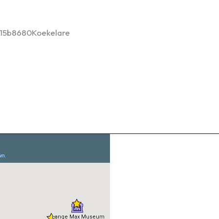
15b
8680
Koekelare