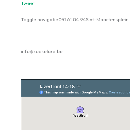
Tweet
Toggle navigatie
051 61 04 94
Sint-Maartensplein 
info@koekelare.be