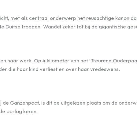
licht, met als centraal onderwerp het reusachtige kanon d
n de Duitse troepen. Wandel zeker tot bij de gigantische ge
 en haar werk. Op 4 kilometer van het ‘Treurend Ouderpaar’
der die haar kind verliest en over haar vredeswens.
de Ganzenpoot, is dit de uitgelezen plaats om de onderwat
de oorlog keren.