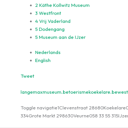
2
Käthe Kollwitz Museum
3
Westfront
4
Vrij Vaderland
5
Dodengang
5
Museum aan de IJzer
Nederlands
English
Tweet
langemaxmuseum.be
toerismekoekelare.be
west
Toggle navigatie
1
Clevenstraat 2
8680
Koekelare
33
4
Grote Markt 29
8630
Veurne
058 33 55 31
5
IJze