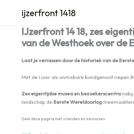
Spring
ijzerfront 1418
naar
de
IJzerfront 14 18, zes eige
inhoud
van de Westhoek over de E
Laat je verrassen door de historiek van de Eers
Met de IJzer als onmisbare bondgenoot riepen Be
Zes eigentijdse musea en bezoekerscentra
nabij
landschap de
Eerste Wereldoorlog
meemaakten
Deel deze pagina met vrienden en kennissen: