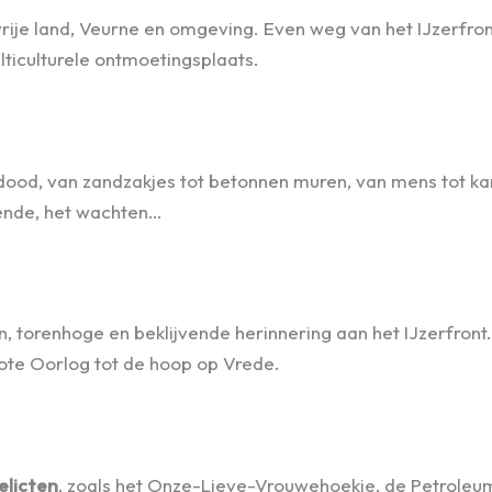
je vrije land, Veurne en omgeving. Even weg van het IJzerf
lticulturele ontmoetingsplaats.
 dood, van zandzakjes tot betonnen muren, van mens tot 
llende, het wachten…
enhoge en beklijvende herinnering aan het IJzerfront. D
oote Oorlog tot de hoop op Vrede.
elicten
, zoals het Onze-Lieve-Vrouwehoekje, de Petroleu