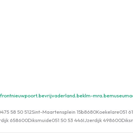
frontnieuwpoort.be
vrijvaderland.be
klm-mra.be
museumaa
0475 58 50 51
2
Sint-Maartensplein 15b
8680
Koekelare
051 6
rdijk 65
8600
Diksmuide
051 50 53 44
6
IJzerdijk 49
8600
Diks