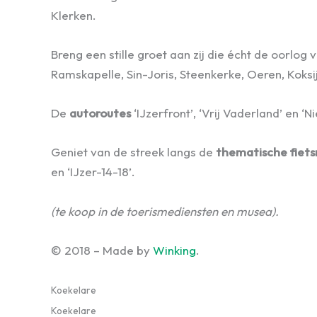
Klerken.
Breng een stille groet aan zij die écht de oorlog 
Ramskapelle, Sin-Joris, Steenkerke, Oeren, Koksi
De
autoroutes
‘IJzerfront’, ‘Vrij Vaderland’ en 
Geniet van de streek langs de
thematische fiets
en ‘IJzer-14-18’.
(te koop in de toerismediensten en musea).
© 2018 – Made by
Winking
.
Koekelare
Koekelare