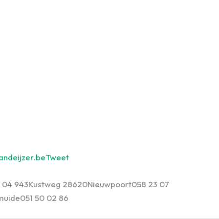
ndeijzer.be
Tweet
1 04 94
3
Kustweg 2
8620
Nieuwpoort
058 23 07
muide
051 50 02 86