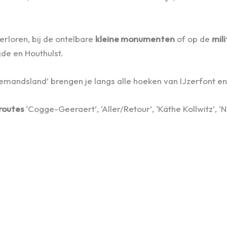
verloren, bij de ontelbare
kleine monumenten
of op de
mil
jde en Houthulst.
‘Niemandsland’ brengen je langs alle hoeken van IJzerfont 
routes
‘Cogge-Geeraert’, ‘Aller/Retour’, ‘Käthe Kollwitz’,