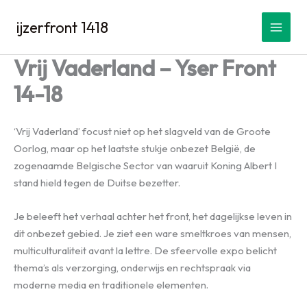
Spring
ijzerfront 1418
naar
de
inhoud
Vrij Vaderland – Yser Front
14-18
‘Vrij Vaderland’ focust niet op het slagveld van de Groote
Oorlog, maar op het laatste stukje onbezet België, de
zogenaamde Belgische Sector van waaruit Koning Albert I
stand hield tegen de Duitse bezetter.
Je beleeft het verhaal achter het front, het dagelijkse leven in
dit onbezet gebied. Je ziet een ware smeltkroes van mensen,
multiculturaliteit avant la lettre. De sfeervolle expo belicht
thema’s als verzorging, onderwijs en rechtspraak via
moderne media en traditionele elementen.