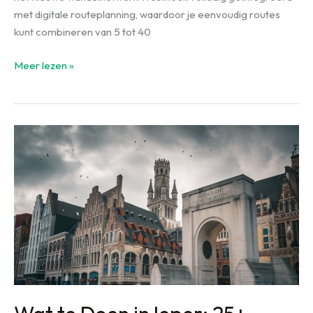
met digitale routeplanning, waardoor je eenvoudig routes
kunt combineren van 5 tot 40
Wandelen
Meer lezen »
in
de
Westhoek:
Complete
Gids
2026
+
Routes