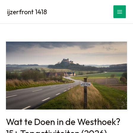
Spring
ijzerfront 1418
naar
de
inhoud
Wat te Doen in de Westhoek?