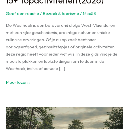
15+ Topactiviteiten (2026)
Geef een reactie
/
Bezoek & toerisme
/
Mac53
De Westhoek is een betoverend stukje West-Vlaanderen
met een rijke geschiedenis, prachtige natuur en unieke
culinaire ervaringen. Of je nu op zoek bent naar
oorlogserfgoed, gezinsuitstapjes of originele activiteiten,
deze regio heeft voor ieder wat wils. In deze gids vind je de
mooiste plekken en leukste dingen om te doen in de
Westhoek, inclusief actuele […]
Wat
Meer lezen »
te
Doen
in
de
Westhoek?
15+