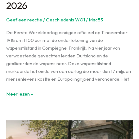
2026
Geef een reactie
/
Geschiedenis WO1
/
Mac53
De Eerste Wereldoorlog eindigde officieel op 11 november
1918 om 11:00 uur met de ondertekening van de
wapenstilstand in Compiègne, Frankrijk. Na vier jaar van
verwoestende gevechten legden Duitsland en de
geallieerden de wapens neer. Deze wapenstilstand
markeerde het einde van een oorlog die meer dan 17 miljoen
mensenlevens kostte en Europa ingrijpend veranderde. Het
Hoe
Meer lezen »
Eindigde
de
Eerste
Wereldoorlog?
Complete