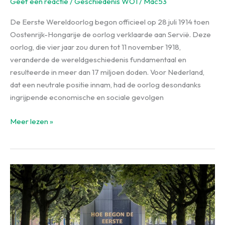
Geef een reactie
/
Geschiedenis WO1
/
Mac53
De Eerste Wereldoorlog begon officieel op 28 juli 1914 toen
Oostenrijk-Hongarije de oorlog verklaarde aan Servië. Deze
oorlog, die vier jaar zou duren tot 11 november 1918,
veranderde de wereldgeschiedenis fundamentaal en
resulteerde in meer dan 17 miljoen doden. Voor Nederland,
dat een neutrale positie innam, had de oorlog desondanks
ingrijpende economische en sociale gevolgen
Wanneer
Meer lezen »
Begon
de
Eerste
Wereldoorlog?
Datum
&
Oorzaken
2026