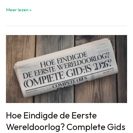
In
Meer lezen »
Flanders
Fields
Museum
Ieper:
Compleet
Bezoekgids
2026
Hoe Eindigde de Eerste
Wereldoorlog? Complete Gids