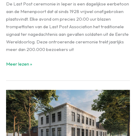
De Last Post ceremonie in Ieper is een dagelijkse eerbetoon
aan de Menenpoort dat al sinds 1928 vrijwel onafgebroken
plaatsvindt. Elke avond om precies 20:00 uur blazen
trompettisten van de Last Post Association het traditionele
signaal ter nagedachtenis aan gevallen soldaten uit de Eerste
Wereldoorlog. Deze ontroerende ceremonie trekt jaarlijks
meer dan 200.000 bezoekers uit
Last
Meer lezen »
Post
Ieper:
Dagelijkse
Ceremonie
om
20:00
Uur
|
2026