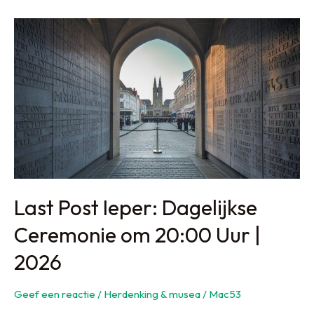
in
Ieper:
25+
Beste
Tips
&
Bezienswaardigheden
2026
Last Post Ieper: Dagelijkse
Ceremonie om 20:00 Uur |
2026
Geef een reactie
/
Herdenking & musea
/
Mac53