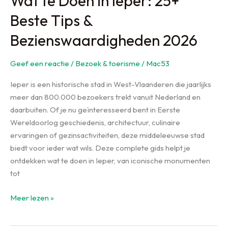
Wat te Doen in Ieper: 25+
Beste Tips &
Bezienswaardigheden 2026
Geef een reactie
/
Bezoek & toerisme
/
Mac53
Ieper is een historische stad in West-Vlaanderen die jaarlijks
meer dan 800.000 bezoekers trekt vanuit Nederland en
daarbuiten. Of je nu geïnteresseerd bent in Eerste
Wereldoorlog geschiedenis, architectuur, culinaire
ervaringen of gezinsactiviteiten, deze middeleeuwse stad
biedt voor ieder wat wils. Deze complete gids helpt je
ontdekken wat te doen in Ieper, van iconische monumenten
tot
Wat
Meer lezen »
te
Doen