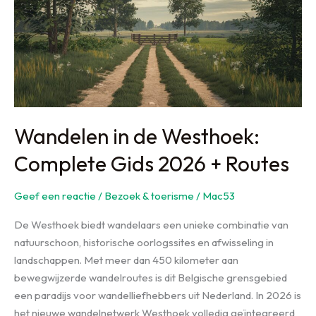
Topactiviteiten
(2026)
Wandelen in de Westhoek:
Complete Gids 2026 + Routes
Geef een reactie
/
Bezoek & toerisme
/
Mac53
De Westhoek biedt wandelaars een unieke combinatie van
natuurschoon, historische oorlogssites en afwisseling in
landschappen. Met meer dan 450 kilometer aan
bewegwijzerde wandelroutes is dit Belgische grensgebied
een paradijs voor wandelliefhebbers uit Nederland. In 2026 is
het nieuwe wandelnetwerk Westhoek volledig geïntegreerd