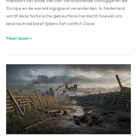
markeert het einde van vier verwoestende oorlogsjaren die
Europa en de wereld ingrijpend veranderden. In Nederland
wordt deze historische gebeurtenis herdacht, hoewel ons
land neutraal bleef tijdens het conflict. Deze
Wanneer
Meer lezen »
Eindigde
de
Eerste
Wereldoorlog?
[Complete
Gids]